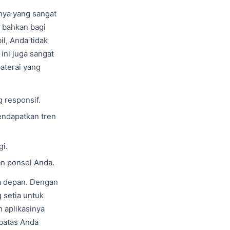
nya yang sangat
i bahkan bagi
l, Anda tidak
ini juga sangat
aterai yang
 responsif.
endapatkan tren
gi.
an ponsel Anda.
a depan. Dengan
 setia untuk
 aplikasinya
batas Anda