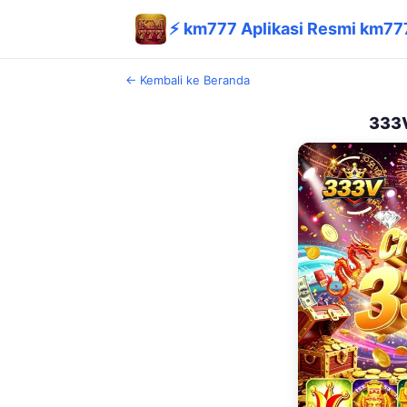
⚡ km777 Aplikasi Resmi km77
← Kembali ke Beranda
333V