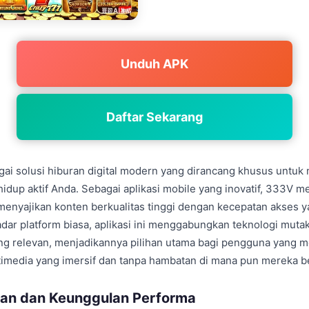
Unduh APK
Daftar Sekarang
gai solusi hiburan digital modern yang dirancang khusus untu
idup aktif Anda. Sebagai aplikasi mobile yang inovatif, 333V m
yajikan konten berkualitas tinggi dengan kecepatan akses ya
dar platform biasa, aplikasi ini menggabungkan teknologi muta
ang relevan, menjadikannya pilihan utama bagi pengguna yang 
imedia yang imersif dan tanpa hambatan di mana pun mereka b
lan dan Keunggulan Performa