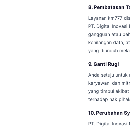
8. Pembatasan T
Layanan km777 dis
PT. Digital Inovas
gangguan atau beba
kehilangan data, a
yang diunduh melal
9. Ganti Rugi
Anda setuju untuk 
karyawan, dan mitr
yang timbul akibat
terhadap hak pihak
10. Perubahan Sy
PT. Digital Inova