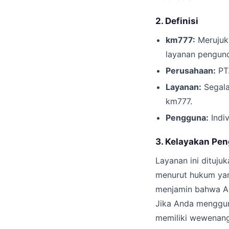
2. Definisi
km777:
Merujuk
layanan pengund
Perusahaan:
PT.
Layanan:
Segala 
km777.
Pengguna:
Indi
3. Kelayakan Pe
Layanan ini dituju
menurut hukum yan
menjamin bahwa And
Jika Anda menggu
memiliki wewenang