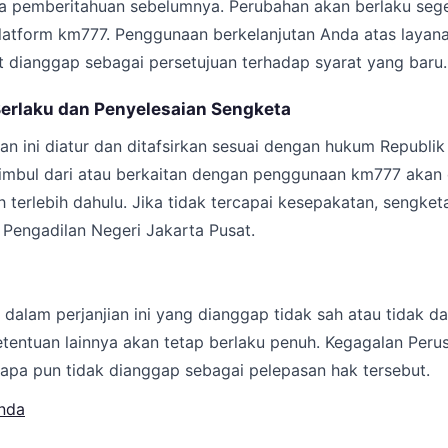
pa pemberitahuan sebelumnya. Perubahan akan berlaku sege
platform km777. Penggunaan berkelanjutan Anda atas layana
 dianggap sebagai persetujuan terhadap syarat yang baru.
Berlaku dan Penyelesaian Sengketa
an ini diatur dan ditafsirkan sesuai dengan hukum Republik
timbul dari atau berkaitan dengan penggunaan km777 akan 
terlebih dahulu. Jika tidak tercapai kesepakatan, sengket
f Pengadilan Negeri Jakarta Pusat.
 dalam perjanjian ini yang dianggap tidak sah atau tidak d
etentuan lainnya akan tetap berlaku penuh. Kegagalan Peru
apa pun tidak dianggap sebagai pelepasan hak tersebut.
nda