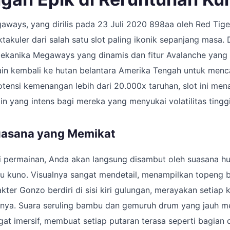
ways, yang dirilis pada 23 Juli 2020 898aa oleh Red Tige
ktakuler dari salah satu slot paling ikonik sepanjang masa.
anika Megaways yang dinamis dan fitur Avalanche yang 
n kembali ke hutan belantara Amerika Tengah untuk menca
tensi kemenangan lebih dari 20.000x taruhan, slot ini me
 yang intens bagi mereka yang menyukai volatilitas tinggi
uasana yang Memikat
 permainan, Anda akan langsung disambut oleh suasana h
u kuno. Visualnya sangat mendetail, menampilkan topeng b
kter Gonzo berdiri di sisi kiri gulungan, merayakan setia
snya. Suara seruling bambu dan gemuruh drum yang jauh m
at imersif, membuat setiap putaran terasa seperti bagian d