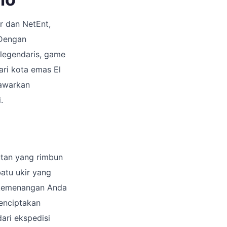
r dan NetEnt,
 Dengan
legendaris, game
ri kota emas El
nawarkan
.
utan yang rimbun
atu ukir yang
p kemenangan Anda
enciptakan
ari ekspedisi