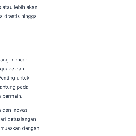
atau lebih akan
a drastis hingga
 yang mencari
thquake dan
enting untuk
gantung pada
m bermain.
 dan inovasi
ari petualangan
memuaskan dengan