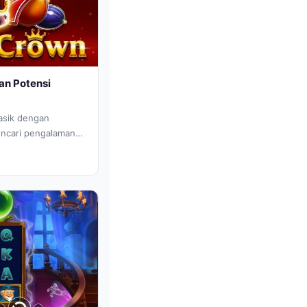
an Potensi
lasik dengan
ncari pengalaman
nuansa mesin buah