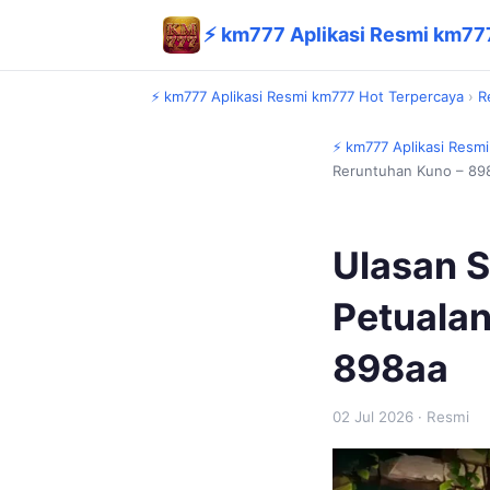
⚡ km777 Aplikasi Resmi km77
⚡ km777 Aplikasi Resmi km777 Hot Terpercaya
›
R
⚡ km777 Aplikasi Resm
Reruntuhan Kuno – 89
Ulasan 
Petualan
898aa
02 Jul 2026
· Resmi