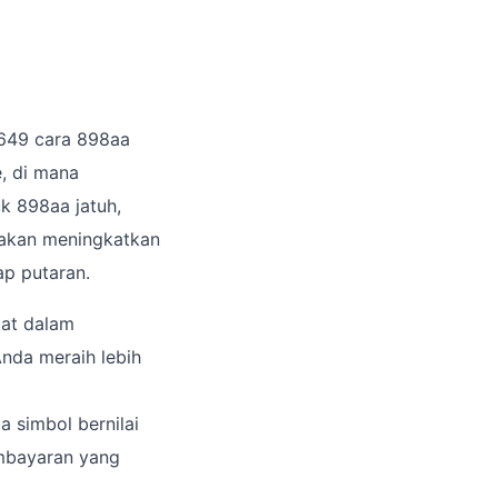
649 cara 898aa
, di mana
k 898aa jatuh,
 akan meningkatkan
p putaran.
bat dalam
nda meraih lebih
 simbol bernilai
embayaran yang