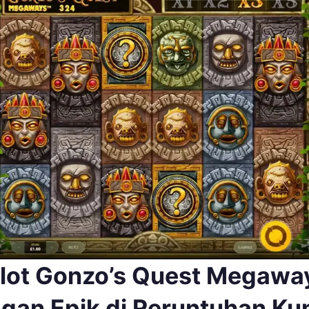
Slot Gonzo’s Quest Megawa
gan Epik di Reruntuhan Ku