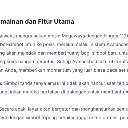
mainan dan Fitur Utama
gaways menggunakan mesin Megaways dengan hingga 117.
ol-simbol jatuh ke posisi mereka melalui sistem Avalanche
g akan meledak dan memberi ruang bagi simbol baru untu
ng kemenangan beruntun. Setiap Avalanche berturut-turut
n Anda, memberikan momentum yang luar biasa pada setia
s:
Simbol tanda tanya emas ini tidak akan hancur saat terli
gkinkan mereka bertahan di gulungan untuk membantu A
ecara acak, layar akan bergetar dan menghancurkan semua
nya dengan simbol topeng bernilai tinggi untuk potensi p