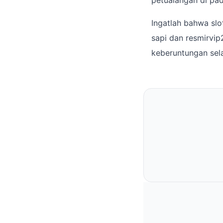
petualangan di pa
Ingatlah bahwa slot
sapi dan resmirvi
keberuntungan sela