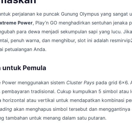
 untuk perjalanan ke puncak Gunung Olympus yang sangat 
Extreme Power
, Play’n GO menghadirkan sentuhan jenaka p
gubah para dewa menjadi sekumpulan sapi yang lucu. Jik
tai, penuh warna, dan menghibur, slot ini adalah resmirvip
ai petualangan Anda.
n untuk Pemula
e Power menggunakan sistem
Cluster Pays
pada grid 6×6. A
s pembayaran tradisional. Cukup kumpulkan 5 simbol atau l
a horizontal atau vertikal untuk mendapatkan kombinasi p
ading
akan menghapus simbol tersebut dan menggantinya 
g tambahan untuk menang dalam satu putaran.