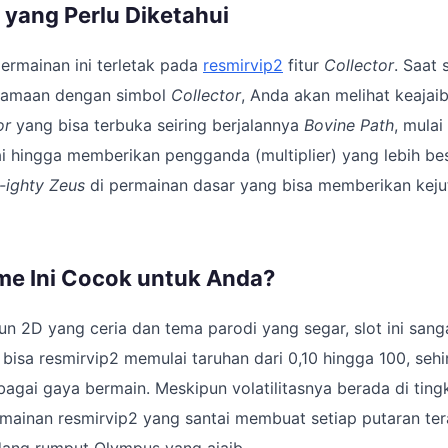
 yang Perlu Diketahui
ermainan ini terletak pada
resmirvip2
fitur
Collector
. Saat
samaan dengan simbol
Collector
, Anda akan melihat keajaib
or
yang bisa terbuka seiring berjalannya
Bovine Path
, mulai
i hingga memberikan pengganda (multiplier) yang lebih be
ighty Zeus
di permainan dasar yang bisa memberikan keju
e Ini Cocok untuk Anda?
un 2D yang ceria dan tema parodi yang segar, slot ini san
bisa resmirvip2 memulai taruhan dari 0,10 hingga 100, seh
rbagai gaya bermain. Meskipun volatilitasnya berada di tin
rmainan resmirvip2 yang santai membuat setiap putaran ter