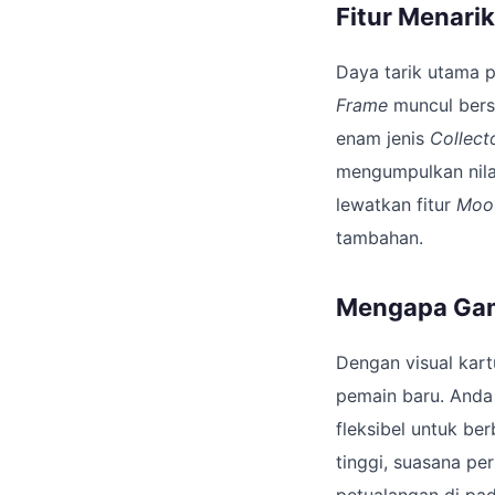
Fitur Menarik
Daya tarik utama p
Frame
muncul ber
enam jenis
Collect
mengumpulkan nila
lewatkan fitur
Moo-
tambahan.
Mengapa Gam
Dengan visual kart
pemain baru. Anda 
fleksibel untuk be
tinggi, suasana pe