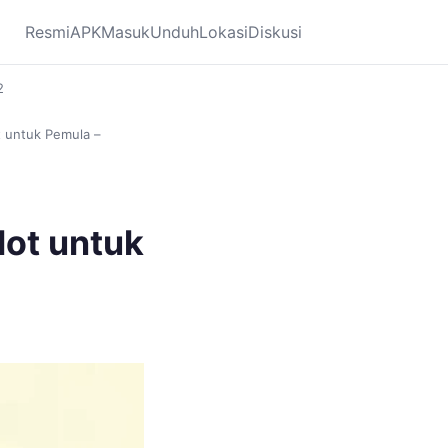
Resmi
APK
Masuk
Unduh
Lokasi
Diskusi
2
t untuk Pemula –
lot untuk