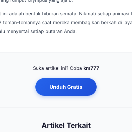
dang rumput Olympus yang ajaib.
 ini adalah bentuk hiburan semata. Nikmati setiap animasi l
p2 teman-temannya saat mereka membagikan berkah di lay
lu menyertai setiap putaran Anda!
Suka artikel ini? Coba
km777
Unduh Gratis
Artikel Terkait